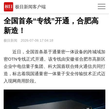
极目新闻客户端
推荐
全国首条“专线”开通，合肥高
体育
新造！
观点
极目新闻
2026-07-06 17:04:18
时政
近日，全国首条基于通量密一体设备的跨城域加
湖北
密OTN专线正式开通。该专线由安徽省合肥市高新区
企业中电信量子集团、科大国盾联合烽火通信共同打
武汉
造，标志着我国通量密一体量子安全传输技术正式迈
世相
入现网商用阶段。
环球
专题
极客圈