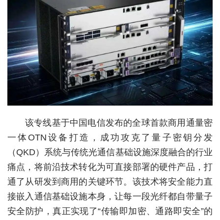
经济
城建
科教
健康
悠游
相亲
该专线基于中国电信发布的全球首款商用通量密
一体OTN设备打造，成功攻克了量子密钥分发
汽车
（QKD）系统与传统光通信基础设施深度融合的行业
房产
痛点，将前沿技术转化为可直接部署的硬件产品，打
消费
通了从研发到商用的关键环节。该技术将安全能力直
接嵌入通信基础设施本身，让每一段光纤都自带量子
创意
安全防护，真正实现了“传输即加密、通路即安全”的
文化