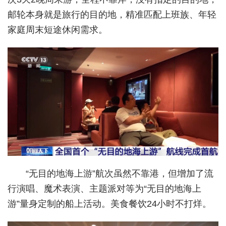
邮轮本身就是旅行的目的地，精准匹配上班族、年轻
经济
家庭周末短途休闲需求。
城建
科教
健康
悠游
相亲
汽车
房产
“无目的地海上游”航次虽然不靠港，但增加了流
消费
行演唱、魔术表演、主题派对等为“无目的地海上
游”量身定制的船上活动。美食餐饮24小时不打烊。
创意
文化