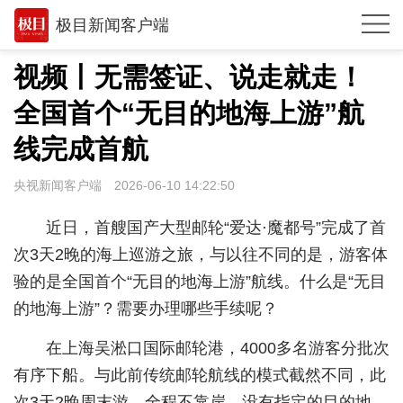
极目新闻客户端
推荐
视频丨无需签证、说走就走！
体育
全国首个“无目的地海上游”航
观点
线完成首航
时政
央视新闻客户端
2026-06-10 14:22:50
湖北
近日，首艘国产大型邮轮“爱达·魔都号”完成了首
武汉
次3天2晚的海上巡游之旅，与以往不同的是，游客体
验的是全国首个“无目的地海上游”航线。什么是“无目
世相
的地海上游”？需要办理哪些手续呢？
环球
在上海吴淞口国际邮轮港，4000多名游客分批次
专题
有序下船。与此前传统邮轮航线的模式截然不同，此
极客圈
次3天2晚周末游，全程不靠岸，没有指定的目的地，