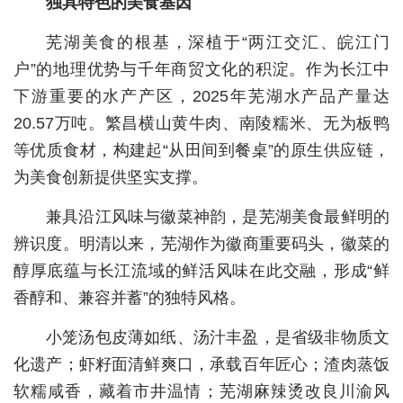
独具特色的美食基因
城建
芜湖美食的根基，深植于“两江交汇、皖江门
户”的地理优势与千年商贸文化的积淀。作为长江中
科教
下游重要的水产产区，2025年芜湖水产品产量达
健康
20.57万吨。繁昌横山黄牛肉、南陵糯米、无为板鸭
悠游
等优质食材，构建起“从田间到餐桌”的原生供应链，
为美食创新提供坚实支撑。
相亲
兼具沿江风味与徽菜神韵，是芜湖美食最鲜明的
汽车
辨识度。明清以来，芜湖作为徽商重要码头，徽菜的
房产
醇厚底蕴与长江流域的鲜活风味在此交融，形成“鲜
消费
香醇和、兼容并蓄”的独特风格。
创意
小笼汤包皮薄如纸、汤汁丰盈，是省级非物质文
化遗产；虾籽面清鲜爽口，承载百年匠心；渣肉蒸饭
文化
软糯咸香，藏着市井温情；芜湖麻辣烫改良川渝风
体育