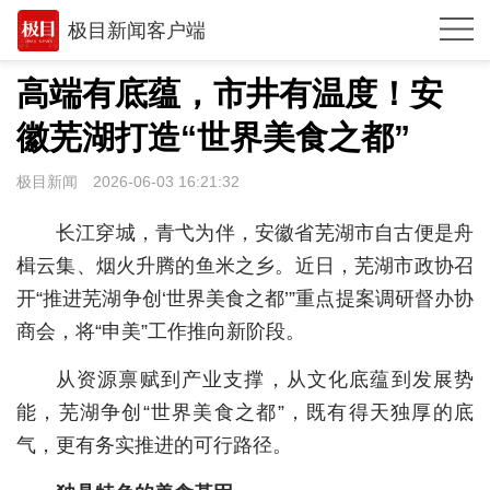
极目新闻客户端
推荐
高端有底蕴，市井有温度！安
观点
徽芜湖打造“世界美食之都”
时政
极目新闻
2026-06-03 16:21:32
湖北
长江穿城，青弋为伴，安徽省芜湖市自古便是舟
武汉
楫云集、烟火升腾的鱼米之乡。近日，芜湖市政协召
开“推进芜湖争创‘世界美食之都’”重点提案调研督办协
世相
商会，将“申美”工作推向新阶段。
环球
从资源禀赋到产业支撑，从文化底蕴到发展势
专题
能，芜湖争创“世界美食之都”，既有得天独厚的底
极客圈
气，更有务实推进的可行路径。
经济