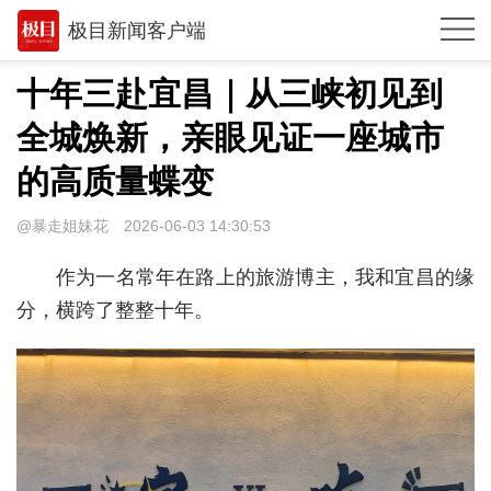
极目新闻客户端
推荐
十年三赴宜昌｜从三峡初见到
观点
全城焕新，亲眼见证一座城市
时政
的高质量蝶变
湖北
@暴走姐妹花
2026-06-03 14:30:53
武汉
作为一名常年在路上的旅游博主，我和宜昌的缘
世相
分，横跨了整整十年。
环球
专题
极客圈
经济