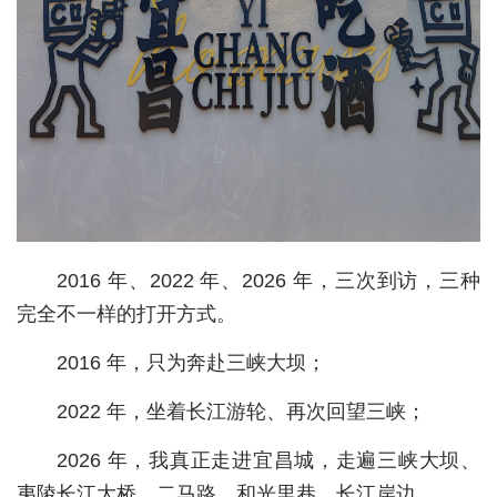
城建
科教
健康
悠游
相亲
汽车
2016 年、2022 年、2026 年，三次到访，三种
完全不一样的打开方式。
房产
消费
2016 年，只为奔赴三峡大坝；
创意
2022 年，坐着长江游轮、再次回望三峡；
文化
2026 年，我真正走进宜昌城，走遍三峡大坝、
夷陵长江大桥、二马路、和光里巷、长江岸边。
体育