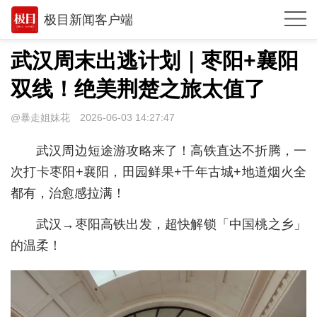
极目新闻客户端
推荐
武汉周末出逃计划｜枣阳+襄阳
观点
双线！绝美荆楚之旅太值了
时政
@暴走姐妹花
2026-06-03 14:27:47
湖北
武汉周边短途游攻略来了！高铁直达不折腾，一
武汉
次打卡枣阳+襄阳，田园鲜果+千年古城+地道烟火全
都有，治愈感拉满！
世相
武汉→枣阳高铁出发，超快解锁「中国桃之乡」
环球
的温柔！
专题
极客圈
经济