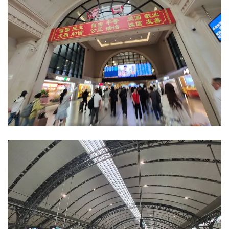
城建
科教
健康
悠游
相亲
汽车
房产
消费
创意
文化
体育