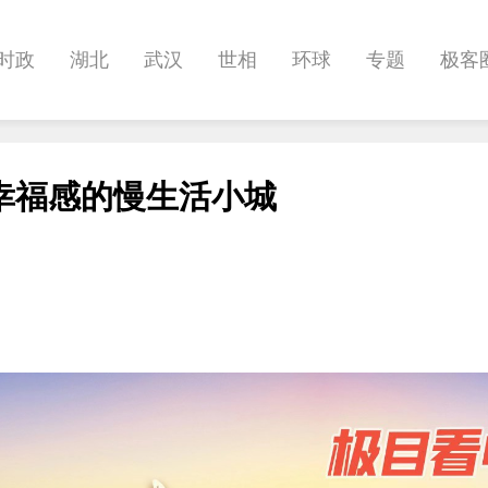
时政
湖北
武汉
世相
环球
专题
极客
健康
悠游
相亲
汽车
房产
消费
创意
幸福感的慢生活小城
影像
帅作文
International
职教院
酒道