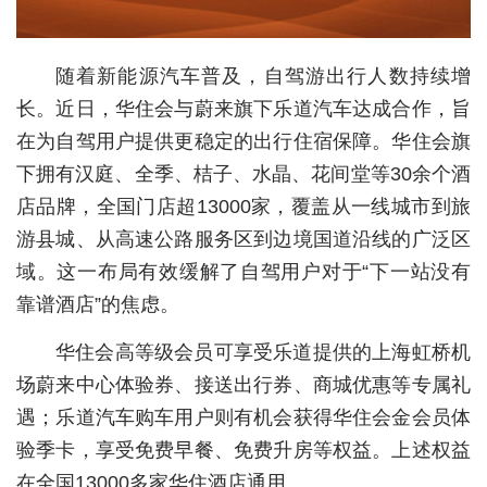
城建
随着新能源汽车普及，自驾游出行人数持续增
科教
长。近日，华住会与蔚来旗下乐道汽车达成合作，旨
健康
在为自驾用户提供更稳定的出行住宿保障。华住会旗
悠游
下拥有汉庭、全季、桔子、水晶、花间堂等30余个酒
店品牌，全国门店超13000家，覆盖从一线城市到旅
相亲
游县城、从高速公路服务区到边境国道沿线的广泛区
汽车
域。这一布局有效缓解了自驾用户对于“下一站没有
靠谱酒店”的焦虑。
房产
消费
华住会高等级会员可享受乐道提供的上海虹桥机
场蔚来中心体验券、接送出行券、商城优惠等专属礼
创意
遇；乐道汽车购车用户则有机会获得华住会金会员体
文化
验季卡，享受免费早餐、免费升房等权益。上述权益
在全国13000多家华住酒店通用。
体育