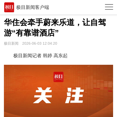
极目新闻客户端
推荐
华住会牵手蔚来乐道，让自驾
观点
游“有靠谱酒店”
时政
极目新闻
2026-06-03 12:04:20
湖北
极目新闻记者 韩婷 高东起
武汉
世相
环球
专题
极客圈
经济