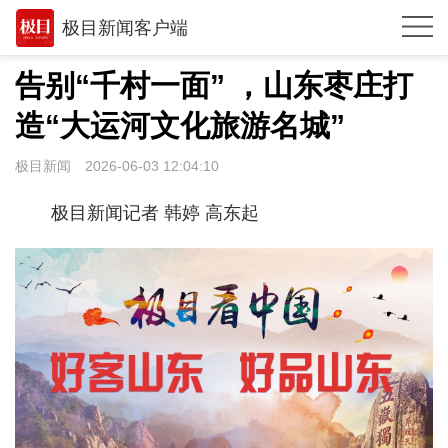
极目新闻客户端
推荐
告别“千村一面” ，山东枣庄打
观点
造“大运河文化旅游名城”
时政
极目新闻
2026-06-03 12:04:10
湖北
极目新闻记者 韩婷 高东起
武汉
世相
环球
专题
极客圈
经济