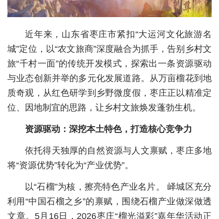
城建
近年来，山东省枣庄市紧扣“大运河文化旅游名
科教
城”定位，以“农文旅商”深度融合为抓手，告别乡村文
健康
旅“千村一面”的传统开发模式，探索出一条资源驱动
悠游
与业态创新并举的多元化发展道路。从万亩榴花到地
质奇观，从红色研学到乡野微度假，枣庄正以精准定
相亲
位、因地制宜的思路，让乡村文旅焕发蓬勃生机。
汽车
资源驱动：深挖本土特色，打造核心竞争力
房产
依托得天独厚的自然资源与人文禀赋，枣庄多地
消费
将“资源优势”转化为“产业优势”。
创意
以“石榴”为核，擦亮特色产业名片。 峄城区充分
文化
利用“中国石榴之乡”的禀赋，围绕石榴产业做深做透
文章。5月16日，2026枣庄“榴光溢彩”嘉年华活动正
体育