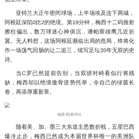
经济
亚特兰大正午密闭球场，上半场埃及连下两城，
阿根廷深陷0比2的绝境。第19分钟，梅西十二码推射
城建
擦柱偏出，数万球迷心神俱沉，潘帕斯雄鹰几近折
科教
翼。无人料想，这场阿根廷濒临出局的危局，终将化
健康
作一场荡气回肠的让二追三，续写足坛20年无双的史
诗。
悠游
当C罗已然提前告别，当双骄对峙看似行将残
相亲
缺，梅西却以绝境傲骨逆势托举，令自己的绿茵长
汽车
卷，再添厚重新章。
房产
消费
梅西 图/新华社
创意
随着美、加、墨三大东道主悉数折戟，五星巴西
爆冷止步，梅西已然成为本届世界杯唯一的美洲队
文化