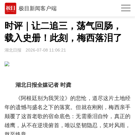
极目新闻客户端
推荐
​时评｜让二追三，荡气回肠，
体育
载入史册！此刻，梅西落泪了
观点
湖北日报
2026-07-08 11:06:21
时政
湖北
武汉
湖北日报全媒记者 时龚
世相
《阿根廷别为我哭泣》的悲怆，道尽这片土地经
年的遗憾与盛名之下的落寞。但就在刚刚，梅西亲手
环球
颠覆了这首老歌的宿命底色：无需垂泪自怜，真正的
专题
雄鹰，从不在逆境俯首，唯以坚韧隐忍，笑对风雨，
极客圈
熬至终章。