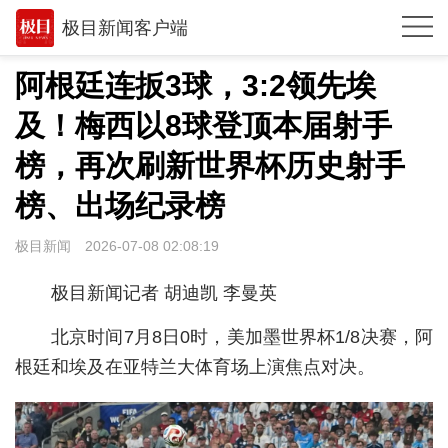
极目新闻客户端
推荐
阿根廷连扳3球，3:2领先埃
体育
及！梅西以8球登顶本届射手
观点
榜，再次刷新世界杯历史射手
时政
榜、出场纪录榜
湖北
极目新闻
2026-07-08 02:08:19
武汉
极目新闻记者 胡迪凯 李曼英
世相
北京时间7月8日0时，美加墨世界杯1/8决赛，阿
环球
根廷和埃及在亚特兰大体育场上演焦点对决。
专题
极客圈