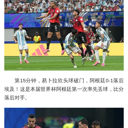
经济
城建
科教
健康
悠游
相亲
第15分钟，易卜拉欣头球破门，阿根廷0-1落后
汽车
埃及！这是本届世界杯阿根廷第一次率先丢球，比分
房产
落后对手。
消费
创意
文化