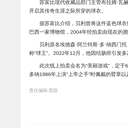
苏富比现代收藏品部门主管布拉姆·瓦
开启其传奇生涯之际所穿的球衣。
据苏富比介绍，贝利曾将这件蓝色球衣
巴西一家博物馆，2004年经拍卖由现在的
贝利原名埃德森·阿兰特斯·多·纳西门托
称“球王”。2022年12月，他因结肠癌引发
此次线上拍卖会名为“美丽游戏”，定于
多纳1986年上演“上帝之手”时佩戴的臂章
责任编辑:胥甜