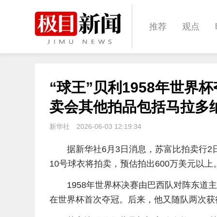
推荐
观点
城建
科教
“球王”贝利1958年世界
体育
娱乐
卖会其他拍品包括马拉多
新华社
2026-06-03 12:19:34
据新华社6月3日消息，苏富比拍卖行2
10号球衣将拍卖，预估拍出600万美元以上
1958年世界杯决赛由巴西队对阵东道
在世界杯首次夺冠。后来，他又随队两次获