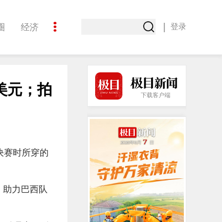
|
圈
经济
登录
文化
美元；拍
下载客户端
决赛时所穿的
，助力巴西队