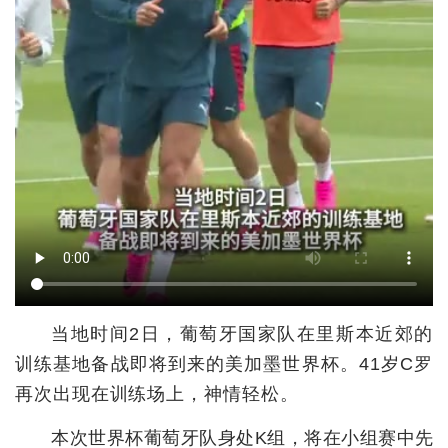
城建
科教
健康
悠游
相亲
汽车
房产
消费
当地时间2日，葡萄牙国家队在里斯本近郊的
训练基地备战即将到来的美加墨世界杯。41岁C罗
创意
再次出现在训练场上，神情轻松。
文化
本次世界杯葡萄牙队身处K组，将在小组赛中先
体育