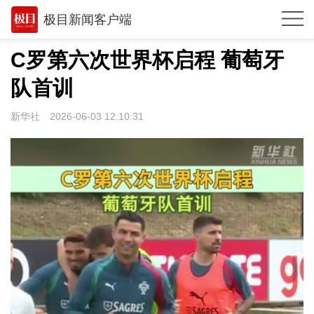
极目新闻客户端
推荐
C罗第六次世界杯启程 葡萄牙
观点
队首训
时政
新华社
2026-06-03 12:10:31
湖北
武汉
世相
环球
专题
极客圈
经济