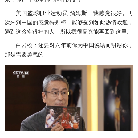
城建
美国篮球职业运动员 詹姆斯：我感觉很好。再
次来到中国的感觉特别棒，能够受到如此热情欢迎，
科教
遇到这么多很好的人。所以我很高兴能再回到这里。
健康
白岩松：还要对六年前你为中国说话而谢谢你，
悠游
那是需要勇气的。
相亲
汽车
房产
消费
创意
文化
体育