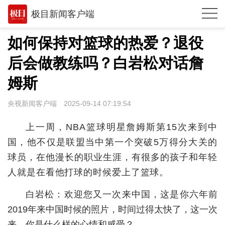
极目新闻客户端
推荐
如何保持对篮球的热爱？退役
观点
后会做教练吗？白岩松对话詹
时政
姆斯
湖北
央视新闻客户端
2025-09-14 07:19:54
武汉
上一周，NBA篮球明星詹姆斯第15次来到中
世相
国，他不仅是联盟当中第一个突破5万得分大关的
球员，在他漫长的职业生涯，有很多的孩子和年轻
环球
人就是在看他打球的时候爱上了篮球。
专题
白岩松：欢迎您又一次来中国，这是你六年前
极客圈
2019年来中国时候的照片，时间过得太快了，这一次
经济
来，你是什么样的心情和感受？