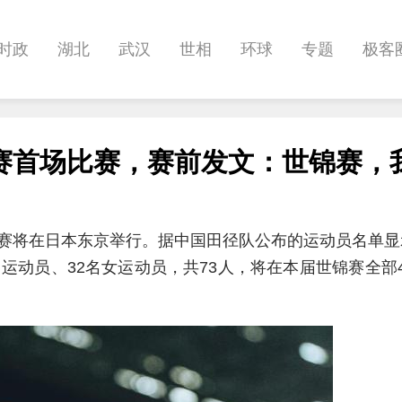
时政
湖北
武汉
世相
环球
专题
极客
健康
悠游
相亲
汽车
房产
消费
创意
赛首场比赛，赛前发文：世锦赛，
影像
帅作文
International
职教院
酒道
径锦标赛将在日本东京举行。据中国田径队公布的运动员名单
运动员、32名女运动员，共73人，将在本届世锦赛全部