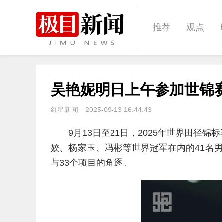
推荐
观点
城建
科教
吴艳妮明日上午参加世锦
体育
娱乐
红星新闻
2025-09-13 16:44:43
9月13日至21日，2025年世界田
姣、杨家玉、冯彬等世界冠军在内的41名男
与33个项目的角逐。