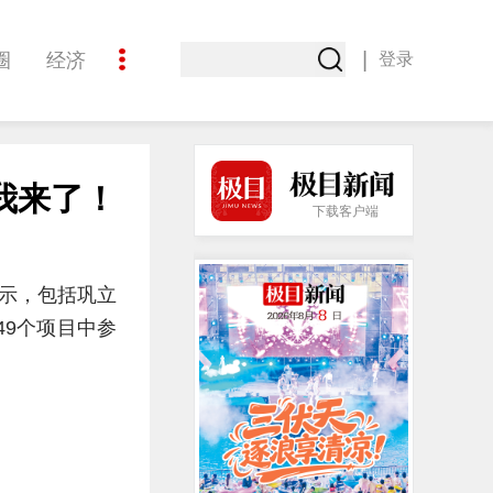
|
圈
经济
登录
文化
我来了！
下载客户端
显示，包括巩立
49个项目中参