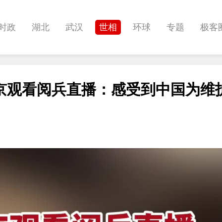
时政
湖北
武汉
世相
环球
专题
极客
健康
悠游
相亲
汽车
房产
消费
创意
京观看阅兵直播：感受到中国为维
影像
帅作文
International
职教院
酒道