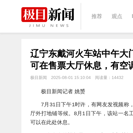
推荐
观点
城建
科教
辽宁东戴河火车站中午大
体育
娱乐
可在售票大厅休息，有空
极目新闻
2025-08-01 15:10:04
阅读量：
14432
极目新闻记者 姚赟
7月31日下午1时许，有网友发视频
厅外打地铺等候。8月1日下午，该站一名
可以在此处休息。