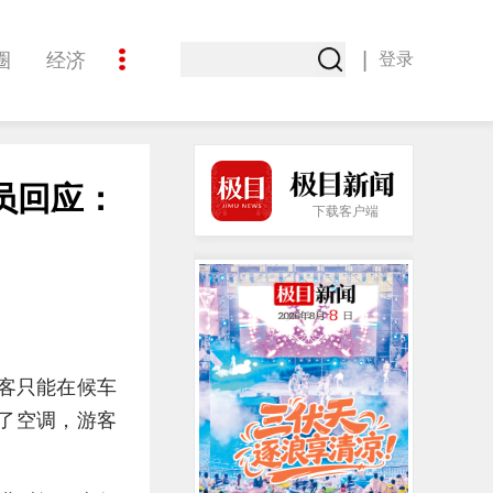
|
圈
经济
登录
文化
员回应：
下载客户端
旅客只能在候车
了空调，游客