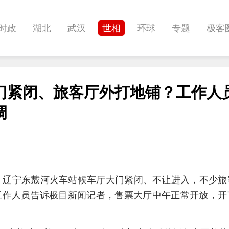
时政
湖北
武汉
世相
环球
专题
极客
健康
悠游
相亲
汽车
房产
消费
创意
门紧闭、旅客厅外打地铺？工作人
影像
帅作文
International
职教院
酒道
调
称，辽宁东戴河火车站候车厅大门紧闭、不让进入，不少
工作人员告诉极目新闻记者，售票大厅中午正常开放，开