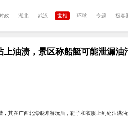
时政
湖北
武汉
世相
环球
专题
极客
健康
悠游
相亲
汽车
房产
消费
创意
沾上油渍，景区称船艇可能泄漏油
影像
帅作文
International
职教院
酒道
吐槽，其在广西北海银滩游玩后，鞋子和衣服上到处沾满