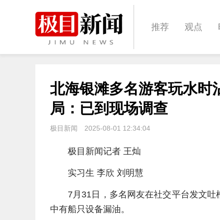
推荐
观点
城建
科教
北海银滩多名游客玩水时
体育
娱乐
局：已到现场调查
极目新闻
2025-08-01 12:34:04
极目新闻记者 王灿
实习生 李欣 刘明慧
7月31日，多名网友在社交平台发文
中有船只设备漏油。