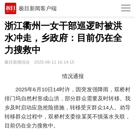
极目新闻客户端
推荐
浙江衢州一女干部巡逻时被洪
观点
水冲走，乡政府：目前仍在全
时政
力搜救中
湖北
极目新闻综合
2025-06-11 16:14:15
武汉
情况通报
世相
2025年6月10日14时许，因突发强降雨，双桥村
环球
排门坞自然村形成山洪，部分群众需要及时转移。我
乡及时启动应急抢险措施，转移受灾群众14人。劝导
专题
转移群众过程中，双桥村支委徐某英不慎落水失联，
极客圈
目前仍在全力搜救中。
经济