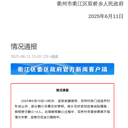
衢州市衢江区双桥乡人民政府
城建
2025年6月11日
科教
健康
悠游
相亲
汽车
房产
消费
创意
文化
体育