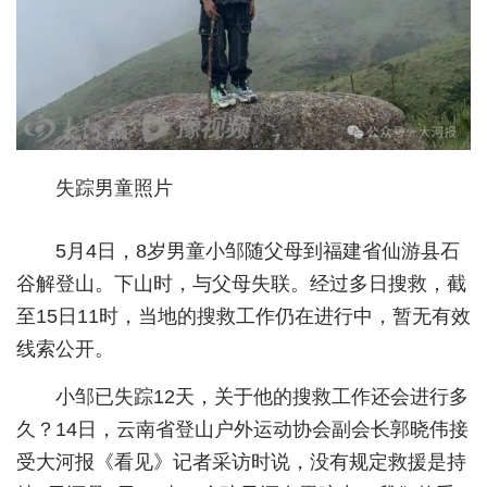
城建
科教
健康
悠游
失踪男童照片
相亲
5月4日，8岁男童小邹随父母到福建省仙游县石
汽车
谷解登山。下山时，与父母失联。经过多日搜救，截
房产
至15日11时，当地的搜救工作仍在进行中，暂无有效
线索公开。
消费
创意
小邹已失踪12天，关于他的搜救工作还会进行多
久？14日，云南省登山户外运动协会副会长郭晓伟接
文化
受大河报《看见》记者采访时说，没有规定救援是持
体育