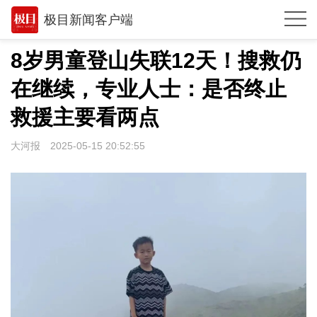
极目新闻客户端
推荐
8岁男童登山失联12天！搜救仍
观点
在继续，专业人士：是否终止
时政
救援主要看两点
湖北
大河报
2025-05-15 20:52:55
武汉
世相
环球
专题
极客圈
经济