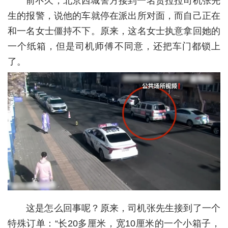
前不久，北京西城警方接到一名货拉拉司机张先
生的报警，说他的车就停在派出所对面，而自己正在
城建
和一名女士僵持不下。原来，这名女士执意拿回她的
科教
一个纸箱，但是司机师傅不同意，还把车门都锁上
健康
了。
悠游
相亲
汽车
房产
消费
创意
文化
这是怎么回事呢？原来，司机张先生接到了一个
特殊订单：“长20多厘米，宽10厘米的一个小箱子，
体育