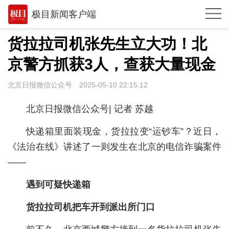
极目新闻客户端
推荐
货拉拉司机张先生立大功！北
观点
京警方抓获3人，查获大量现金
时政
北京日报微信公众号
2025-05-10 22:15:12
湖北
北京日报微信公众号| 记者 苏越
武汉
快递箱里面装现金，货拉拉变“运钞车”？近日，
世相
《法治在线》讲述了一则发生在北京的电信诈骗案件
——
环球
遇到可疑快递箱
专题
极客圈
货拉拉司机把车开到派出所门口
经济