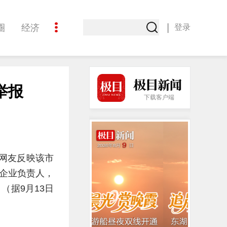
|
圈
经济
登录
文化
举报
下载客户端
有网友反映该市
企业负责人，
（据9月13日