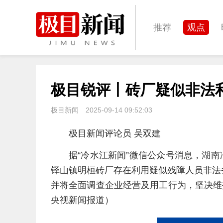
推荐
观点
城建
科教
极目锐评丨砖厂疑似非法
体育
娱乐
极目新闻
2025-09-14 09:52:03
极目新闻评论员 吴双建
据“冷水江新闻”微信公众号消息，湖南
铎山镇明桓砖厂存在利用疑似残障人员非法
并将全面调查企业经营及用工行为，坚决维
央视新闻报道）