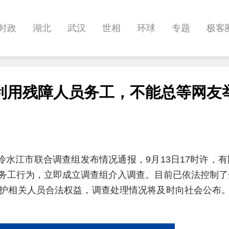
时政
湖北
武汉
世相
环球
专题
极客
健康
悠游
相亲
汽车
房产
消费
创意
利用残障人员务工，不能总等网友
影像
帅作文
International
职教院
酒道
冷水江市联合调查组发布情况通报，9月13日17时许，
务工行为，立即成立调查组介入调查。目前已依法控制了
护相关人员合法权益，调查处理情况将及时向社会公布。