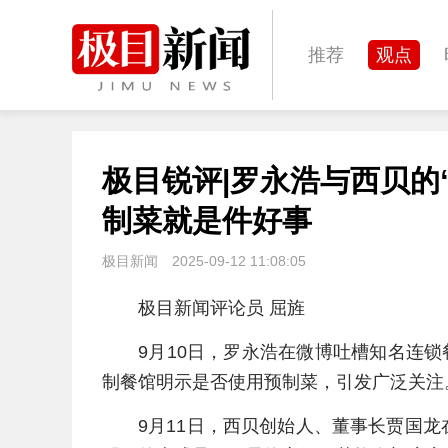
推荐
观点
城建
科教
极目锐评|罗永浩与西贝的
体育
娱乐
制菜就是件好事
极目新闻
2025-09-12 11:08:05
极目新闻评论员 屈旌
9月10日，罗永浩在微博吐槽知名连
制餐馆明示是否使用预制菜，引发广泛关注
9月11日，西贝创始人、董事长贾国龙在