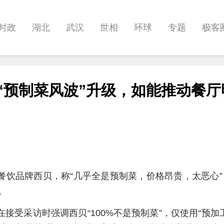
时政
湖北
武汉
世相
环球
专题
极客
健康
悠游
相亲
汽车
房产
消费
创意
“预制菜风波”升级，如能推动餐厅
影像
帅作文
International
职教院
酒道
锁餐饮品牌西贝，称“几乎全是预制菜，价格昂贵，太恶心
。
接受采访时强调西贝“100%不是预制菜”，仅使用“预加