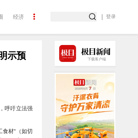
|
圈
经济
登录
文化
明示预
下载客户端
”，呼吁立法强
工食材”（如切