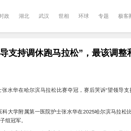
时政
湖北
武汉
世相
环球
专题
极客
健康
悠游
相亲
汽车
房产
消费
创意
领导支持调休跑马拉松”，最该调整
影像
帅作文
International
职教院
酒道
士张水华在哈尔滨马拉松比赛夺冠，赛后哭诉“望领导支
建医科大学附属第一医院护士张水华在2025哈尔滨马拉松
女子组冠军。