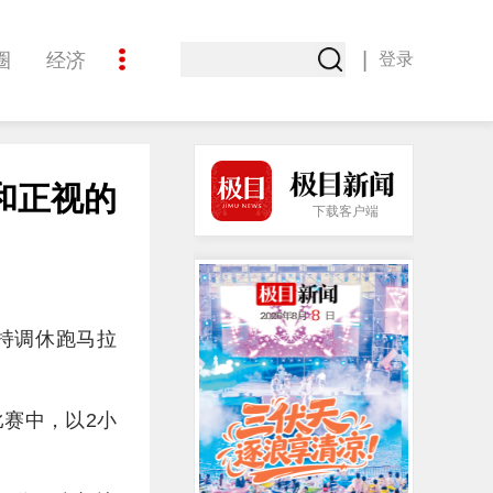
|
圈
经济
登录
文化
和正视的
下载客户端
持调休跑马拉
比赛中，以2小