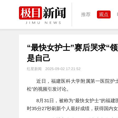
推荐
观点
城建
科教
“最快女护士”赛后哭求“
体育
娱乐
是自己
红星新闻
2025-09-02 17:21:52
近日，福建医科大学附属第一医院护
松”的视频引发讨论。
8月31日，被称为“最快女护士”的福
时35分27秒刷新个人最好成绩，获得国内