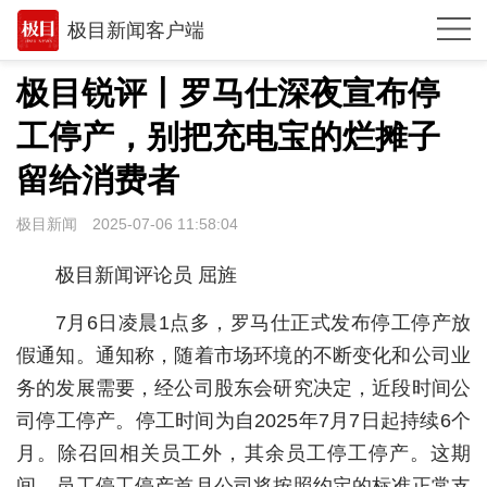
极目新闻客户端
推荐
极目锐评丨罗马仕深夜宣布停
观点
工停产，别把充电宝的烂摊子
时政
留给消费者
湖北
极目新闻
2025-07-06 11:58:04
武汉
极目新闻评论员 屈旌
世相
7月6日凌晨1点多，罗马仕正式发布停工停产放
环球
假通知。通知称，随着市场环境的不断变化和公司业
务的发展需要，经公司股东会研究决定，近段时间公
专题
司停工停产。停工时间为自2025年7月7日起持续6个
极客圈
月。除召回相关员工外，其余员工停工停产。这期
经济
间，员工停工停产首月公司将按照约定的标准正常支