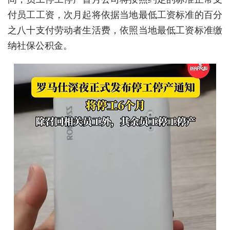
付员工工资，次月起将依据当地最低工资标准的百分
城建
之八十支付劳动者生活费，依照当地最低工资标准缴
科教
纳社保公积金。
健康
悠游
相亲
汽车
房产
消费
创意
文化
体育