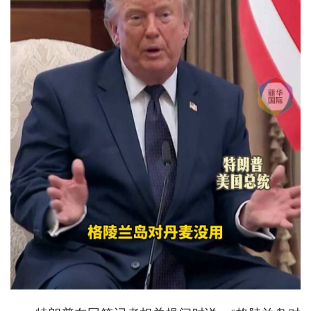
经济
城建
科教
健康
悠游
相亲
汽车
房产
消费
创意
文化