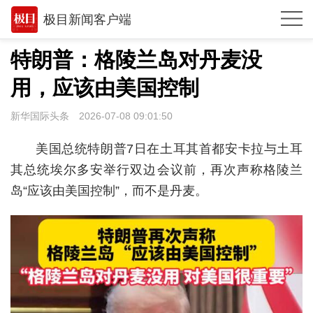
极目新闻客户端
推荐
特朗普：格陵兰岛对丹麦没
体育
用，应该由美国控制
观点
新华国际头条
2026-07-08 09:01:50
时政
美国总统特朗普7日在土耳其首都安卡拉与土耳
湖北
其总统埃尔多安举行双边会议前，再次声称格陵兰
岛“应该由美国控制”，而不是丹麦。
武汉
世相
环球
专题
极客圈