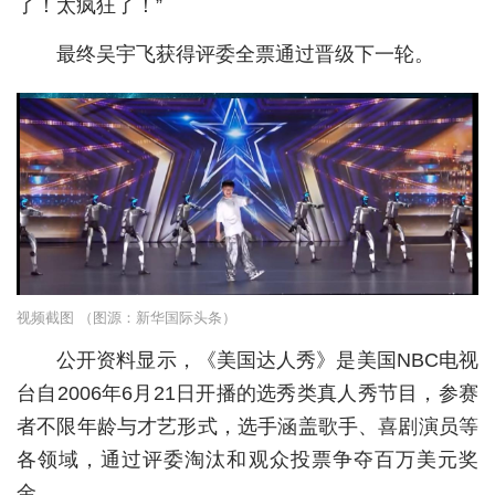
了！太疯狂了！”
城建
最终吴宇飞获得评委全票通过晋级下一轮。
科教
健康
悠游
相亲
汽车
房产
视频截图 （图源：新华国际头条）
消费
公开资料显示，《美国达人秀》是美国NBC电视
台自2006年6月21日开播的选秀类真人秀节目，参赛
创意
者不限年龄与才艺形式，选手涵盖歌手、喜剧演员等
文化
各领域，通过评委淘汰和观众投票争夺百万美元奖
金。
体育