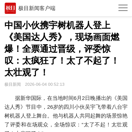
极目新闻客户端
推荐
中国小伙携宇树机器人登上
观点
《美国达人秀》，现场画面燃
时政
爆！全票通过晋级，评委惊
湖北
叹：太疯狂了！太了不起了！
太壮观了！
武汉
世相
极目新闻
2026-06-04 00:52:13
环球
据新华国际，在当地时间6月2日晚播出的《美国
专题
达人秀》节目中，26岁的四川小伙吴宇飞带着八台宇
树机器人登上舞台。他与机器人共同起舞的场景惊艳
极客圈
了评委和在场观众，全场惊叹：“太了不起！太壮观
经济