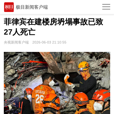
极目新闻客户端
推荐
菲律宾在建楼房坍塌事故已致
观点
27人死亡
时政
央视新闻客户端
2026-06-03 21:10:55
湖北
武汉
世相
环球
专题
极客圈
经济