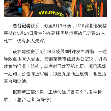
城建
科教
总台记者
获悉，截至6月3日晚，菲律宾北部安赫
健康
莱斯市5月24日发生的在建楼房坍塌事故已导致27人
悠游
死亡，仍有多人失踪。
相亲
该在建楼房于5月24日凌晨3时许发生坍塌，一度
导致至少30人受困。安赫莱斯市信息办公室说，坍塌
汽车
建筑为混凝土结构，事发时已建至第九层。项目现场
房产
一处施工公告牌上写着，拟建九层商业建筑，含屋顶
消费
露台和泳池。
创意
据菲劳工部消息，工地涉嫌违反安全与卫生标
准。（总台记者 黄铮铮）
文化
体育