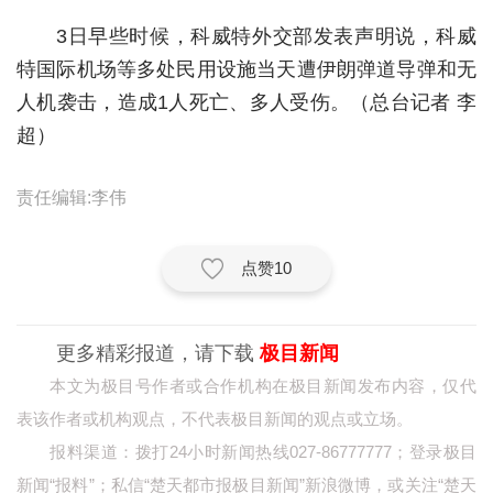
3日早些时候，科威特外交部发表声明说，科威
城建
特国际机场等多处民用设施当天遭伊朗弹道导弹和无
科教
人机袭击，造成1人死亡、多人受伤。（总台记者 李
健康
超）
悠游
责任编辑:李伟
相亲
汽车
点赞
10
房产
更多精彩报道，请下载
极目新闻
消费
本文为极目号作者或合作机构在极目新闻发布内容，仅代
创意
表该作者或机构观点，不代表极目新闻的观点或立场。
文化
报料渠道：拨打24小时新闻热线027-86777777；登录极目
新闻“报料”；私信“楚天都市报极目新闻”新浪微博，或关注“楚天
体育