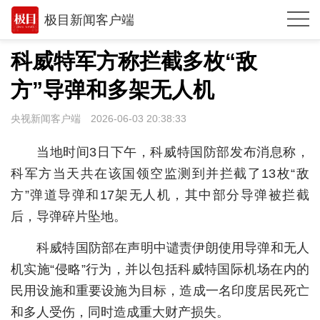
极目新闻客户端
推荐
科威特军方称拦截多枚“敌
观点
方”导弹和多架无人机
时政
央视新闻客户端
2026-06-03 20:38:33
湖北
当地时间3日下午，科威特国防部发布消息称，
武汉
科军方当天共在该国领空监测到并拦截了13枚“敌
方”弹道导弹和17架无人机，其中部分导弹被拦截
世相
后，导弹碎片坠地。
环球
科威特国防部在声明中谴责伊朗使用导弹和无人
专题
机实施“侵略”行为，并以包括科威特国际机场在内的
极客圈
民用设施和重要设施为目标，造成一名印度居民死亡
和多人受伤，同时造成重大财产损失。
经济