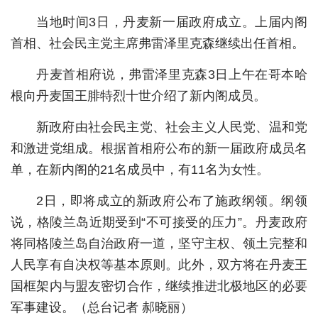
当地时间3日，丹麦新一届政府成立。上届内阁
城建
首相、社会民主党主席弗雷泽里克森继续出任首相。
科教
丹麦首相府说，弗雷泽里克森3日上午在哥本哈
健康
根向丹麦国王腓特烈十世介绍了新内阁成员。
悠游
新政府由社会民主党、社会主义人民党、温和党
相亲
和激进党组成。根据首相府公布的新一届政府成员名
单，在新内阁的21名成员中，有11名为女性。
汽车
房产
2日，即将成立的新政府公布了施政纲领。纲领
说，格陵兰岛近期受到“不可接受的压力”。丹麦政府
消费
将同格陵兰岛自治政府一道，坚守主权、领土完整和
创意
人民享有自决权等基本原则。此外，双方将在丹麦王
国框架内与盟友密切合作，继续推进北极地区的必要
文化
军事建设。（总台记者 郝晓丽）
体育