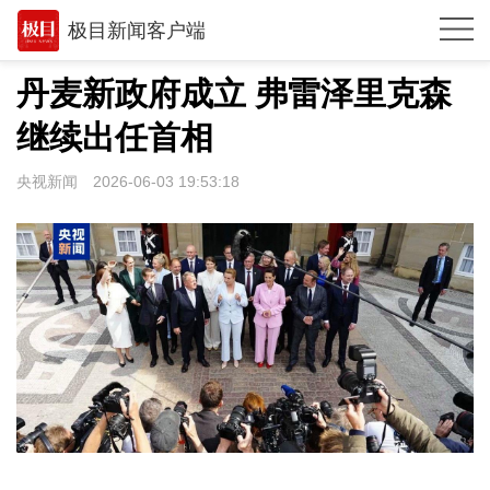
极目新闻客户端
推荐
丹麦新政府成立 弗雷泽里克森
观点
继续出任首相
时政
央视新闻
2026-06-03 19:53:18
湖北
武汉
世相
环球
专题
极客圈
经济