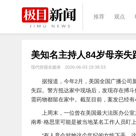
推荐
观点
城建
科教
美知名主持人84岁母亲失
体育
娱乐
现代快报全媒体
2026-06-03 19:38:53
据报道，今年2月，美国全国广播公司新
失踪。警方抵达家中现场后，发现存在搏斗
需药物都留在家中。截至目前，案发已经有
上周末，一位曾在美国最大法医办公室
南希·格思里可能是被当地某名工作人员盯
“有人竟会对她这个年纪的女性下手，