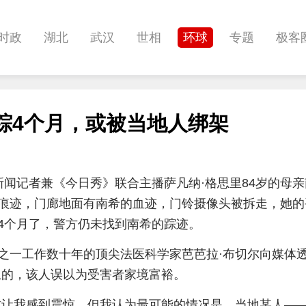
时政
湖北
武汉
世相
环球
专题
极客
健康
悠游
相亲
汽车
房产
消费
创意
踪4个月，或被当地人绑架
影像
帅作文
International
职教院
酒道
闻记者兼《今日秀》联合主播萨凡纳·格思里84岁的母亲
痕迹，门廊地面有南希的血迹，门铃摄像头被拆走，她的
4个月了，警方仍未找到南希的踪迹。
之一工作数十年的顶尖法医科学家芭芭拉·布切尔向媒体
上的，该人误以为受害者家境富裕。
这让我感到震惊。但我认为最可能的情况是，当地某人—