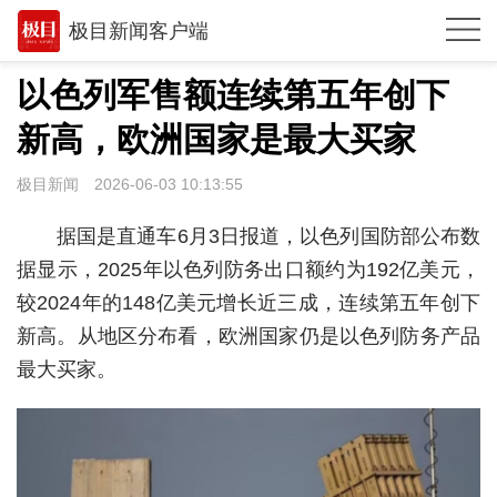
极目新闻客户端
推荐
以色列军售额连续第五年创下
观点
新高，欧洲国家是最大买家
时政
极目新闻
2026-06-03 10:13:55
湖北
据国是直通车6月3日报道，以色列国防部公布数
武汉
据显示，2025年以色列防务出口额约为192亿美元，
较2024年的148亿美元增长近三成，连续第五年创下
世相
新高。从地区分布看，欧洲国家仍是以色列防务产品
环球
最大买家。
专题
极客圈
经济