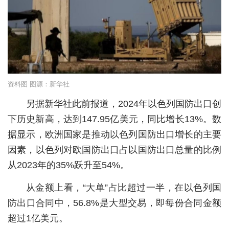
城建
科教
健康
悠游
资料图 图源：新华社
相亲
另据新华社此前报道，2024年以色列国防出口创
下历史新高，达到147.95亿美元，同比增长13%。数
汽车
据显示，欧洲国家是推动以色列国防出口增长的主要
房产
因素，以色列对欧国防出口占以国防出口总量的比例
从2023年的35%跃升至54%。
消费
创意
从金额上看，“大单”占比超过一半，在以色列国
防出口合同中，56.8%是大型交易，即每份合同金额
文化
超过1亿美元。
体育