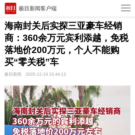
极目新闻客户端
推荐
海南封关后实探三亚豪车经销
观点
商：360余万元宾利添越，免税
时政
落地价200万元，个人不能购
湖北
买“零关税”车
武汉
极目新闻
2025-12-19 15:44:12
世相
环球
专题
极客圈
经济