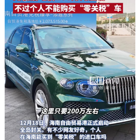
城建
科教
健康
悠游
相亲
汽车
房产
消费
创意
文化
体育