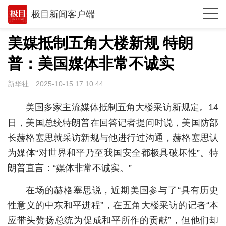
极目新闻客户端
推荐
美媒抵制五角大楼新规 特朗
观点
普：美国媒体非常不诚实
时政
新华社
2025-10-15 17:10:44
湖北
美国多家主流媒体抵制五角大楼采访新规定。14
武汉
日，美国总统特朗普在回答记者提问时说，美国防部
长赫格塞思就采访新规与他进行过沟通，赫格塞思认
世相
为媒体“对世界和平乃至我国安全都极具破坏性”。特
环球
朗普直言：“媒体非常不诚实。”
专题
在场的赫格塞思说，近期美国参与了“具有历史
极客圈
性意义的中东和平进程”，在五角大楼采访的记者“本
应带头赞扬总统为促成和平所作的贡献”，但他们却
经济