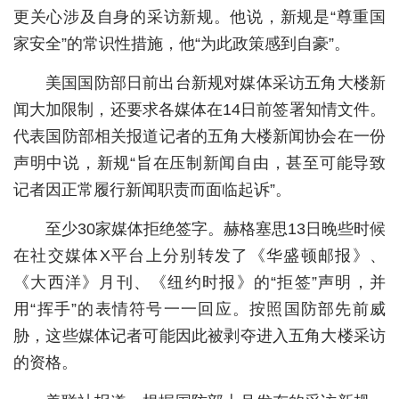
更关心涉及自身的采访新规。他说，新规是“尊重国
城建
家安全”的常识性措施，他“为此政策感到自豪”。
科教
美国国防部日前出台新规对媒体采访五角大楼新
健康
闻大加限制，还要求各媒体在14日前签署知情文件。
代表国防部相关报道记者的五角大楼新闻协会在一份
悠游
声明中说，新规“旨在压制新闻自由，甚至可能导致
相亲
记者因正常履行新闻职责而面临起诉”。
汽车
至少30家媒体拒绝签字。赫格塞思13日晚些时候
房产
在社交媒体X平台上分别转发了《华盛顿邮报》、
《大西洋》月刊、《纽约时报》的“拒签”声明，并
消费
用“挥手”的表情符号一一回应。按照国防部先前威
创意
胁，这些媒体记者可能因此被剥夺进入五角大楼采访
文化
的资格。
体育