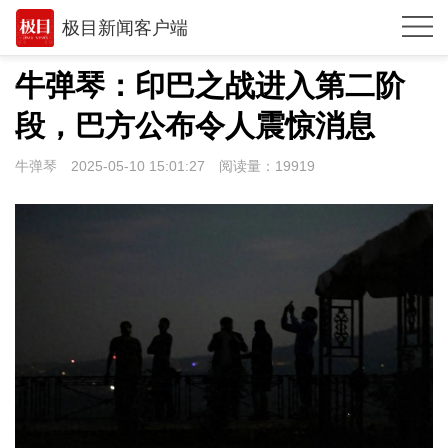
极目新闻客户端
推荐
牛弹琴：印巴之战进入第二阶
观点
段，巴方公布令人震惊消息
时政
牛弹琴
2025-05-10 15:01:27
阅读量：
19919
湖北
武汉
世相
环球
专题
极客圈
经济