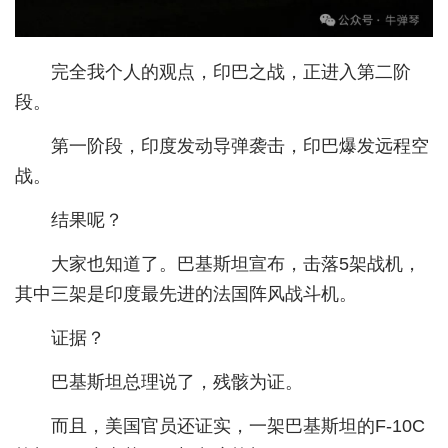
城建
完全我个人的观点，印巴之战，正进入第二阶
科教
段。
健康
第一阶段，印度发动导弹袭击，印巴爆发远程空
悠游
战。
相亲
结果呢？
汽车
大家也知道了。巴基斯坦宣布，击落5架战机，
房产
其中三架是印度最先进的法国阵风战斗机。
消费
证据？
创意
巴基斯坦总理说了，残骸为证。
文化
而且，美国官员还证实，一架巴基斯坦的F-10C
体育