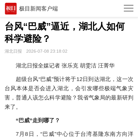
极目新闻客户端
推荐
台风“巴威”逼近，湖北人如何
体育
科学避险？
观点
湖北日报
2026-07-08 23:18:02
时政
湖北日报全媒记者 张乐克 胡雯洁 汪菁华
湖北
超级台风“巴威”预计将于12日到达湖北，这一次
武汉
台风本体是否会进入湖北，会引发哪些极端气象灾
害，普通人该怎么科学避险？我省气象局的最新研判
世相
来了。
环球
“巴威”走到哪了？
专题
7月8日，“巴威”中心位于台湾基隆东南方向洋
极客圈