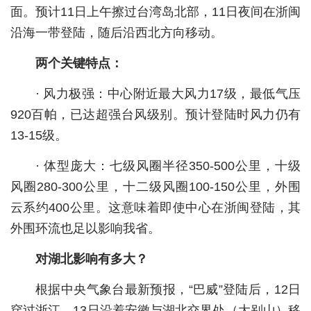
面。预计11日上午擦过台湾岛北部，11日夜间在浙闽
经济
沿海一带登陆，随后沿西北方向移动。
城建
两个关键特点：
科教
· 风力极强：中心附近最大风力17级，最低气压
健康
920百帕，已达超强台风级别。预计登陆时风力仍有
13-15级。
悠游
· 体型庞大：七级风圈半径350-500公里，十级
相亲
风圈280-300公里，十二级风圈100-150公里，外围
汽车
云系约400公里。这意味着即使中心在浙闽登陆，其
房产
外围环流也足以影响我省。
消费
对湖北影响有多大？
创意
根据中央气象台最新预报，“巴威”登陆后，12日
穿过浙江，13日沿着安徽与湖北交界处（大别山）移
文化