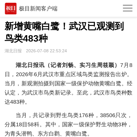
极目新闻客户端
推荐
新增黄嘴白鹭！武汉已观测到
体育
鸟类483种
观点
湖北日报
2026-07-08 22:53:24
时政
湖北日报讯（记者刘畅、实习生周筱颖）
7月8
湖北
日，2026年6月武汉市重点区域鸟类监测报告出炉。
当月，新观测拍摄到国家一级保护动物黄嘴白鹭。经
武汉
认定，为武汉市鸟类新记录。至此，武汉市鸟类种数
世相
达483种。
环球
当月，共记录到野生鸟类176种，38506只次，
专题
分属18目58科。其中，国家一级保护野生动物3种，
为青头潜鸭、东方白鹳、黄嘴白鹭。
极客圈