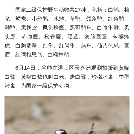
国家二级保护野生动物共27种，包括：白鹇、棉
经济
凫、鸳鸯、小鸦鹃、水雉、草鸮、领角鸮、红角鸮、
城建
雕鸮、黑翅鸢、凤头蜂鹰、黑冠鹃隼、白腹隼雕、凤
科教
头鹰、赤腹鹰、松雀鹰、黑鸢、灰脸鵟鹰、蓝喉蜂
虎、白胸翡翠、红隼、红脚隼、燕隼、仙八色鸫、画
健康
眉、红嘴相思鸟、白喉林鹟。
悠游
6月14日，谷帅在洪山区天兴洲观测拍摄到黄嘴
相亲
白鹭。黄嘴白鹭也叫白老、唐白鹭，珍稀水禽，中型
汽车
涉禽，为国家一级保护动物。
房产
消费
创意
文化