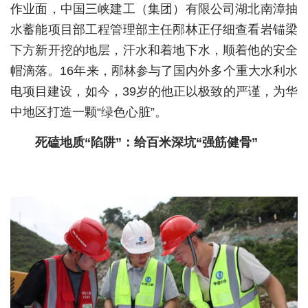
作业面，中国三峡建工（集团）有限公司湖北南漳抽
经济
水蓄能项目部工程管理部主任邴林正仔细查看岩锚梁
下方新开挖的地层，汗水和着地下水，顺着他的安全
城建
帽滴落。16年来，邴林参与了国内外多个重大水利水
科教
电项目建设，如今，39岁的他正以极致的严谨，为华
健康
中地区打造一颗“绿色心脏”。
悠游
死磕地质“陷阱”：给百米深坑“强筋健骨”
相亲
汽车
房产
消费
创意
文化