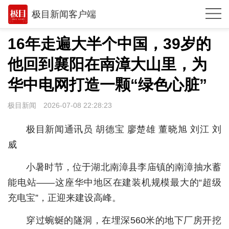
极目新闻客户端
推荐
16年走遍大半个中国，39岁的
体育
他回到襄阳在南漳大山里，为
观点
华中电网打造一颗“绿色心脏”
时政
极目新闻
2026-07-08 22:28:23
湖北
极目新闻通讯员 胡德宝 廖楚雄 董晓旭 刘江 刘
武汉
威
世相
小暑时节，位于湖北南漳县李庙镇的南漳抽水蓄
能电站——这座华中地区在建装机规模最大的“超级
环球
充电宝”，正迎来建设高峰。
专题
穿过蜿蜒的隧洞，在埋深560米的地下厂房开挖
极客圈