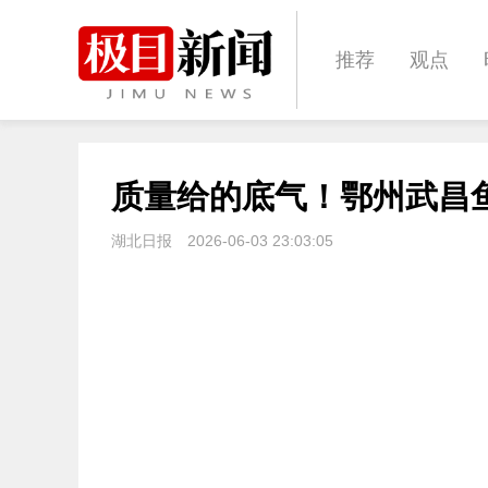
推荐
观点
城建
科教
质量给的底气！鄂州武昌
体育
娱乐
湖北日报
2026-06-03 23:03:05