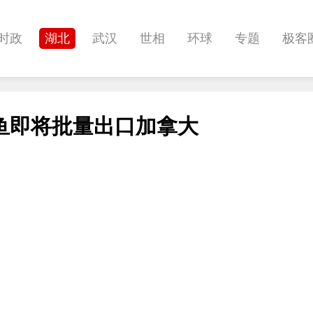
时政
湖北
武汉
世相
环球
专题
极客
健康
悠游
相亲
汽车
房产
消费
创意
鱼即将批量出口加拿大
影像
帅作文
International
职教院
酒道