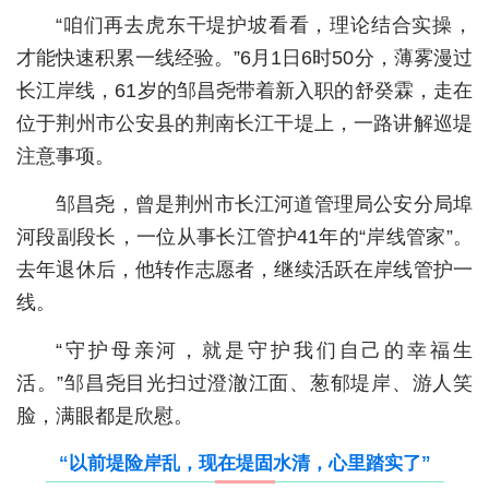
“咱们再去虎东干堤护坡看看，理论结合实操，
城建
才能快速积累一线经验。”6月1日6时50分，薄雾漫过
科教
长江岸线，61岁的邹昌尧带着新入职的舒癸霖，走在
位于荆州市公安县的荆南长江干堤上，一路讲解巡堤
健康
注意事项。
悠游
邹昌尧，曾是荆州市长江河道管理局公安分局埠
相亲
河段副段长，一位从事长江管护41年的“岸线管家”。
汽车
去年退休后，他转作志愿者，继续活跃在岸线管护一
线。
房产
“守护母亲河，就是守护我们自己的幸福生
消费
活。”邹昌尧目光扫过澄澈江面、葱郁堤岸、游人笑
创意
脸，满眼都是欣慰。
文化
“以前堤险岸乱，现在堤固水清，心里踏实了”
体育