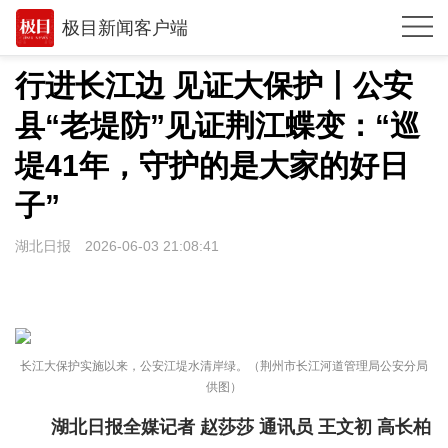
极目新闻客户端
推荐
行进长江边 见证大保护丨​公安
观点
县“老堤防”见证荆江蝶变：“巡
时政
堤41年，守护的是大家的好日
湖北
子”
武汉
湖北日报
2026-06-03 21:08:41
世相
环球
专题
长江大保护实施以来，公安江堤水清岸绿。（荆州市长江河道管理局公安分局
供图）
极客圈
湖北日报全媒记者 赵莎莎 通讯员 王文初 高长柏
经济