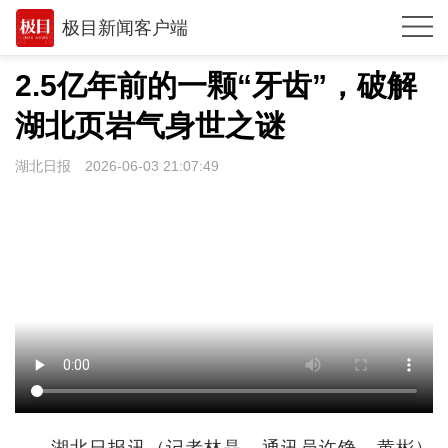
极目新闻客户端
推荐
2.5亿年前的一颗“牙齿”，破解
观点
湖北页岩气身世之谜
时政
湖北日报
2026-06-03 21:07:49
湖北
武汉
世相
环球
专题
极客圈
经济
湖北日报讯（记者林晶、通讯员许铮、黄彬）