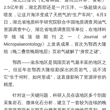
2.5亿年前，湖北西部还是一片汪洋。一场超级火山
城建
喷发，让这片海洋变成了天然气的“生产车间”。6月3
科教
日，湖北省地质科学研究院联合中国地质调查局油气
健康
资源调查中心、湖北省地质调查院等单位，在地球科
学领域顶级期刊之一《Journal of
悠游
Micropalaeontology》上发表成果，首次为鄂西大隆
相亲
组（晚二叠世晚期地层）页岩气破解了“身世之谜”。
汽车
鄂西——渝东地区是我国页岩气最丰富的地区之
房产
一。但近年在鄂西大隆组勘探出的页岩气，说不清
它“生于何时、如何形成”，这直接影响了资源评价的
消费
精度。
创意
针对这一关键问题，科研人员在该地区多个剖面
文化
采集岩石、微体化石分析，建立了一套较为连续的晚
体育
吴家坪期至长兴期高分辨率牙形石生物地层序列，精