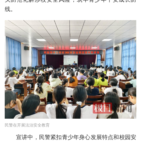
线。
城建
科教
健康
悠游
相亲
汽车
房产
消费
创意
民警在开展法治安全教育
文化
宣讲中，民警紧扣青少年身心发展特点和校园安
体育