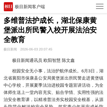
极目新闻客户端
推荐
多维普法护成长，湖北保康黄
观点
堡派出所民警入校开展法治安
时政
全教育
湖北
极目新闻
2026-06-03 20:07:45
武汉
极目新闻通讯员 欧阳智慧 陈文鑫
世相
校园安全无小事，法治护航伴成长。6月3日，湖
环球
北省襄阳市保康县公安局黄堡派出所民警走进黄堡镇
中心学校，开展夏季法治进校园专题宣讲活动，为全
专题
体师生送上一堂内容充实、贴合学情、实用性强的法
极客圈
治安全教育课，以精准普法夯实校园安全根基，从源
经济
头防范化解涉校安全风险，筑牢青少年平安成长防