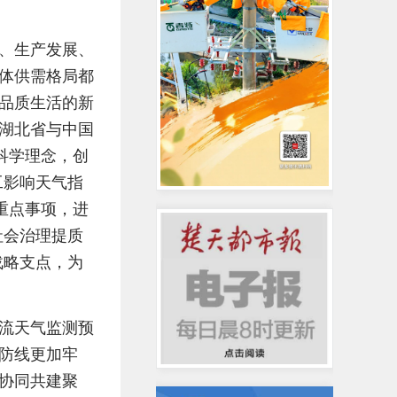
、生产发展、
体供需格局都
品质生活的新
湖北省与中国
科学理念，创
工影响天气指
重点事项，进
社会治理提质
战略支点，为
流天气监测预
防线更加牢
协同共建聚