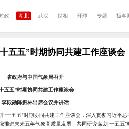
时政
湖北
武汉
世相
环球
专题
极客
健康
悠游
相亲
汽车
房产
消费
创意
“十五五”时期协同共建工作座谈会
影像
帅作文
International
职教院
酒道
省政府与中国气象局召开
“十五五”时期协同共建工作座谈会
李殿勋陈振林出席会议并讲话
开“十五五”时期协同共建工作座谈会，深入贯彻习近平总
绕推进未来五年气象高质量发展，共同研究谋划“十五五”