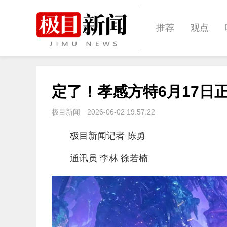
推荐
观点
城建
科教
定了！孝感方特6月17日
体育
娱乐
极目新闻
2026-06-02 19:57:22
极目新闻记者 陈勇
通讯员 李林 徐若楠