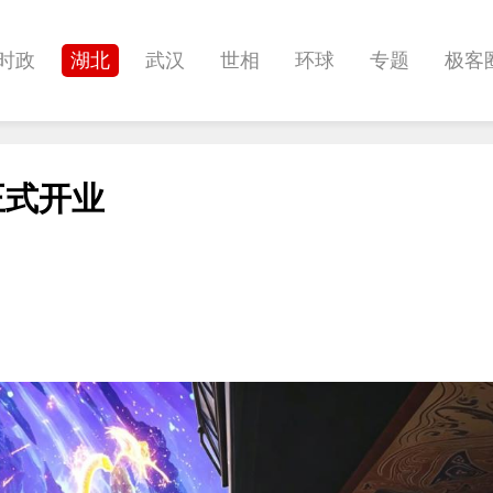
时政
湖北
武汉
世相
环球
专题
极客
健康
悠游
相亲
汽车
房产
消费
创意
正式开业
影像
帅作文
International
职教院
酒道