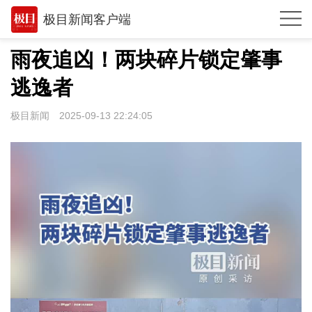
极目新闻客户端
推荐
雨夜追凶！两块碎片锁定肇事
观点
逃逸者
时政
极目新闻
2025-09-13 22:24:05
湖北
武汉
世相
环球
专题
极客圈
经济