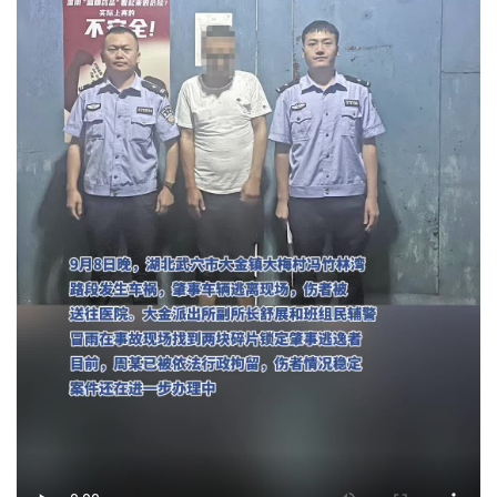
城建
科教
健康
悠游
相亲
汽车
房产
消费
创意
文化
体育