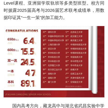
Level课程、亚洲留学双轨班等多类型班型。校方同
经济
时披露2025届高考与2026届艺术联考成绩单，用数
据印证其“一生一策”的加工能力。
城建
科教
健康
悠游
相亲
汽车
房产
消费
创意
国内高考方向，藏龙高中与湖北省武昌实验中学
文化