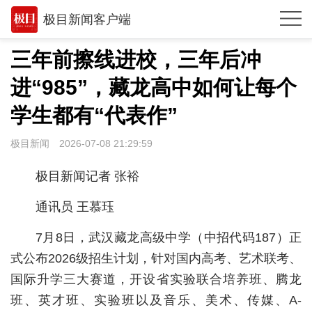
极目新闻客户端
推荐
三年前擦线进校，三年后冲
体育
进“985”，藏龙高中如何让每个
观点
学生都有“代表作”
时政
极目新闻
2026-07-08 21:29:59
湖北
极目新闻记者 张裕
武汉
通讯员 王慕珏
世相
7月8日，武汉藏龙高级中学（中招代码187）正
环球
式公布2026级招生计划，针对国内高考、艺术联考、
国际升学三大赛道，开设省实验联合培养班、腾龙
专题
班、英才班、实验班以及音乐、美术、传媒、A-
极客圈