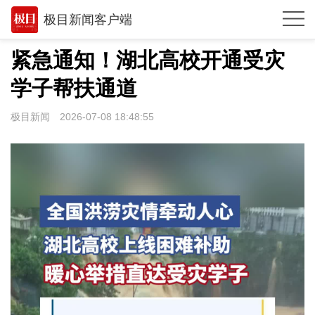
极目新闻客户端
推荐
紧急通知！湖北高校开通受灾
体育
学子帮扶通道
观点
极目新闻
2026-07-08 18:48:55
时政
湖北
武汉
世相
环球
专题
极客圈