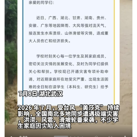
经济
城建
科教
健康
悠游
相亲
汽车
房产
消费
创意
文化