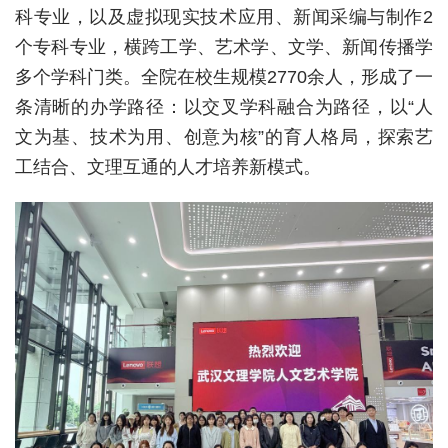
科专业，以及虚拟现实技术应用、新闻采编与制作2
经济
个专科专业，横跨工学、艺术学、文学、新闻传播学
多个学科门类。全院在校生规模2770余人，形成了一
城建
条清晰的办学路径：以交叉学科融合为路径，以“人
科教
文为基、技术为用、创意为核”的育人格局，探索艺
健康
工结合、文理互通的人才培养新模式。
悠游
相亲
汽车
房产
消费
创意
文化