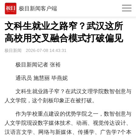
极目新闻客户端
推荐
文科生就业之路窄？武汉这所
体育
高校用交叉融合模式打破偏见
观点
极目新闻
2026-07-08 14:43:31
时政
极目新闻记者 张裕
湖北
通讯员 施慧丽 毕燕妮
武汉
文科生就业路子窄？在武汉文理学院数智创意与
世相
人文学院，这个刻板印象正在被打破。
环球
作为学校重点建设的优势学院之一，数智创意与
专题
人文学院现设数字媒体技术、动画、视觉传达设计、
汉语言文学、网络与新媒体、传播学、广告学7个本
极客圈