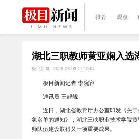
推荐
观点
城建
科教
湖北三职教师黄亚娴入选
体育
娱乐
极目新闻
2026-06-03 17:10:04
极目新闻记者 李碗容
通讯员 王靓靓
近日，湖北省教育厅办公室印发《关于
象名单的通知》，湖北三峡职业技术学院黄
师队伍建设取得又一项重要成果。