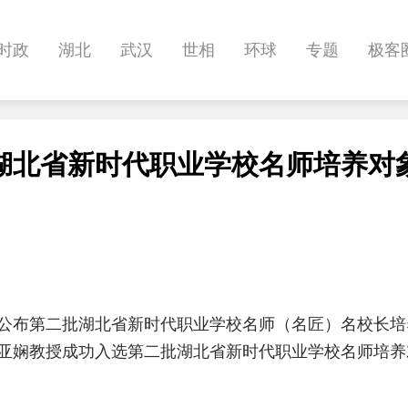
时政
湖北
武汉
世相
环球
专题
极客
健康
悠游
相亲
汽车
房产
消费
创意
湖北省新时代职业学校名师培养对
影像
帅作文
International
职教院
酒道
公布第二批湖北省新时代职业学校名师（名匠）名校长培
亚娴教授成功入选第二批湖北省新时代职业学校名师培养