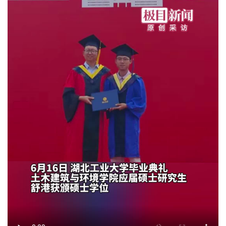
经济
城建
科教
健康
悠游
相亲
汽车
房产
消费
创意
文化