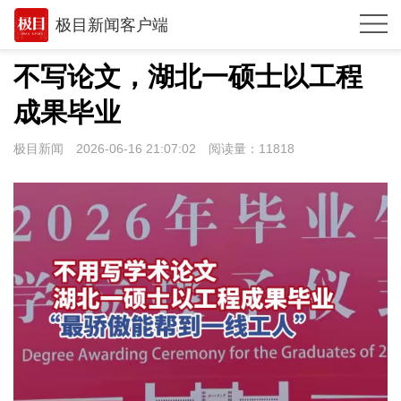
极目新闻客户端
推荐
不写论文，湖北一硕士以工程
体育
成果毕业
观点
极目新闻
2026-06-16 21:07:02
阅读量：
11818
时政
湖北
武汉
世相
环球
专题
极客圈