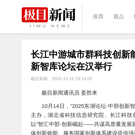
推荐
观点
城建
科教
长江中游城市群科技创新能
体育
娱乐
新智库论坛在汉举行
极目新闻
2025-10-15 19:14:03
极目新闻通讯员 姜胜来
10月14日，“2025东湖论坛·中部
主办，湖北省科技信息研究院、长江科技
以“智汇中部·创新崛起——共谋高质量发
体创新效能、服务国家创新体系建设提供强