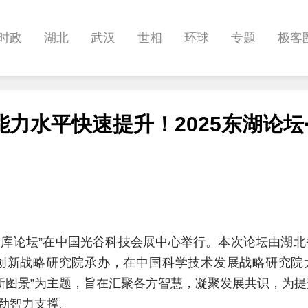
时政
湖北
武汉
世相
环球
专题
极客
健康
悠游
相亲
汽车
房产
消费
创意
力水平快速提升！2025东湖论坛
影像
帅作文
International
职教院
酒道
创新智库论坛”在中国光谷科技会展中心举行。本次论坛由湖
创新战略研究院承办，在中国科学技术发展战略研究院
展新图景”为主题，旨在汇聚各方智慧，凝聚发展共识，为
劲智力支撑。